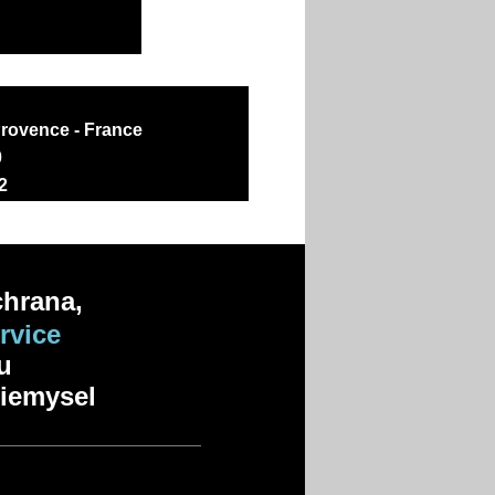
rovence - France
0
2
chrana,
rvice
du
riemysel