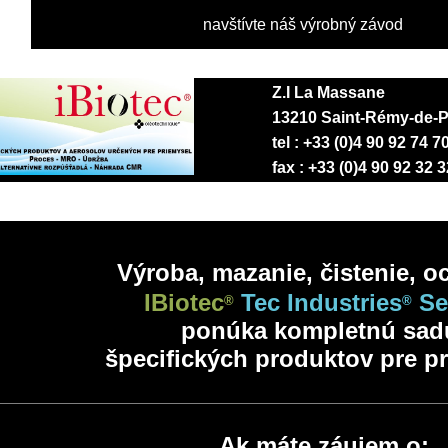
navštívte náš výrobný závod
Z.I La Massane
13210 Saint-Rémy-de-P
tel : +33 (0)4 90 92 74 7
fax : +33 (0)4 90 92 32 3
Výroba, mazanie, čistenie, o
IBiotec
Tec Industries
Se
®
®
ponúka kompletnú sa
špecifických produktov pre p
Ak máte záujem o: