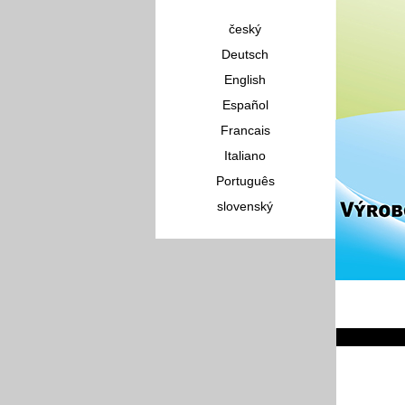
český
Deutsch
English
Español
Francais
Italiano
Português
slovenský