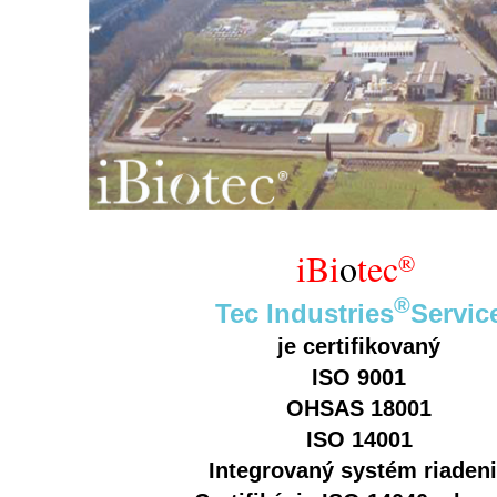
iBi
o
tec
®
®
Tec Industries
Servic
je certifikovaný
ISO 9001
OHSAS 18001
ISO 14001
Integrovaný systém riaden