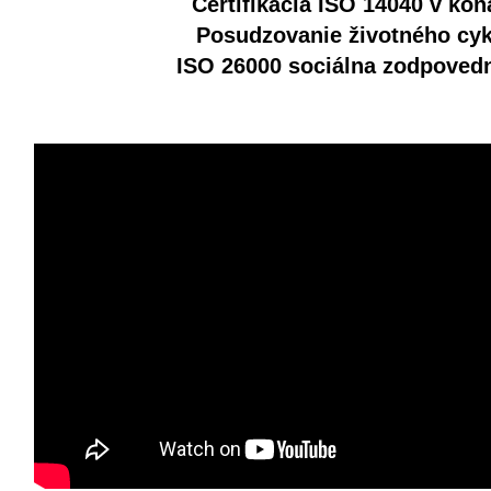
Certifikácia ISO 14040 v kon
Posudzovanie životného cyk
ISO 26000 sociálna zodpoved