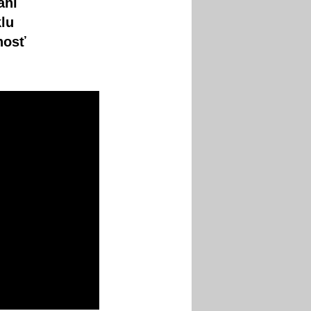
aní
lu
nosť