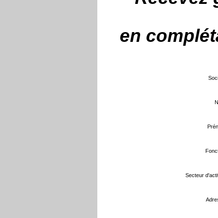
en compléta
Soci
N
Prén
Fonct
Secteur d'activ
Adre