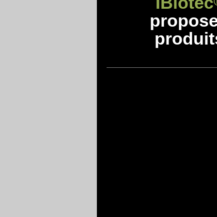
IBiotec
propos
produit