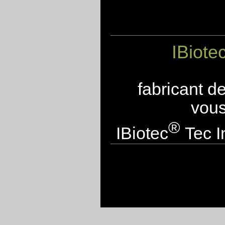
IBiote
fabricant d
vous
®
IBiotec
Tec I