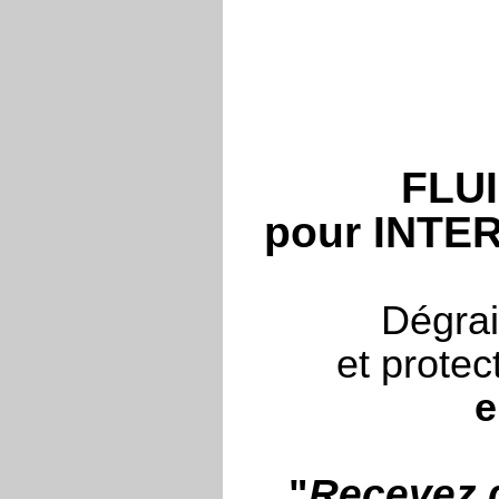
FLU
pour INTE
Dégrai
et protec
e
"
Recevez g